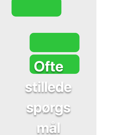
Ofte
stillede
spørgs
mål