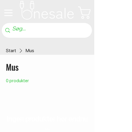
Start
Mus
Mus
0 produkter
Ingen produkter her endnu
...