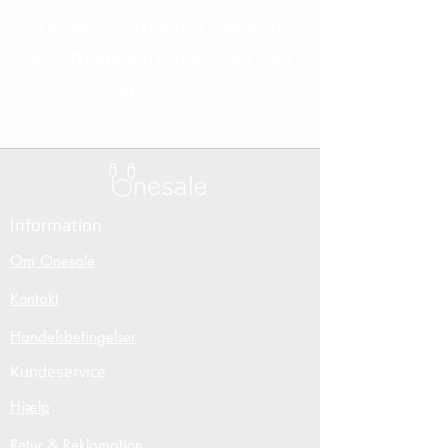
I mellemtiden kan du vælge en
anden kategori og blive ved med
at shoppe.
Information
Om Onesale
Kontakt
Handelsbetingelser
Kundeservice
Hjælp
Retur & Reklamation