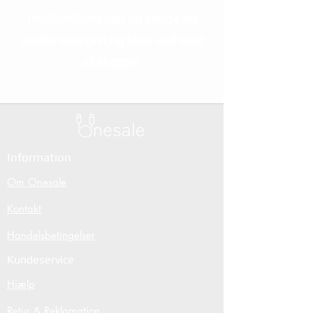
I mellemtiden kan du vælge en
anden kategori og blive ved med
at shoppe.
Information
Om Onesale
Kontakt
Handelsbetingelser
Kundeservice
Hjælp
Retur & Reklamation