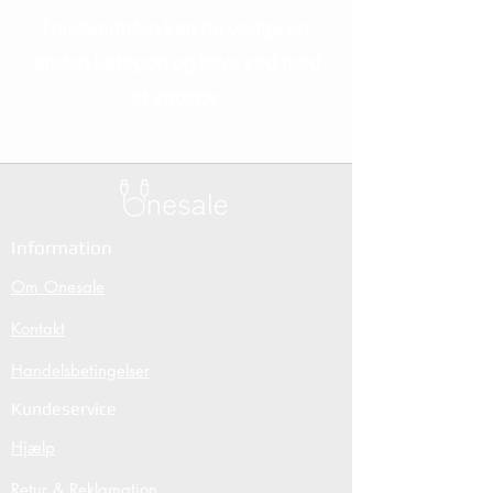
I mellemtiden kan du vælge en
anden kategori og blive ved med
at shoppe.
Information
Om Onesale
Kontakt
Handelsbetingelser
Kundeservice
Hjælp
Retur & Reklamation